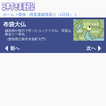
ホーム
尾張・西美濃戒壇巡り（1日目）
布袋大仏
鍼灸師が独力で作ったコンクリ大仏。背面は
教会と一体化。
（愛知県江南市木賀町大門）
前へ
次へ