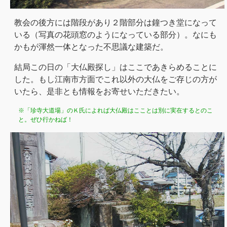
教会の後方には階段があり２階部分は鐘つき堂になって
いる（写真の花頭窓のようになっている部分）。なにも
かもが渾然一体となった不思議な建築だ。
結局この日の「大仏殿探し」はここであきらめることに
した。もし江南市方面でこれ以外の大仏をご存じの方が
いたら、是非とも情報をお寄せいただきたい。
※「珍寺大道場」のＫ氏によれば大仏殿はこことは別に実在するとのこ
と。ぜひ行かねば！