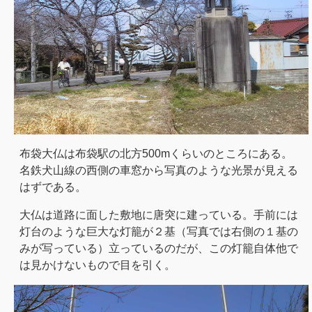
布袋大仏は布袋駅の北方500mくらいのところにある。
名鉄犬山線の西側の車窓から写真のような光景が見える
はずである。
大仏は道路に面した敷地に唐突に建っている。手前には
灯台のような巨大な灯籠が２基（写真では右側の１基の
みが写っている）立っているのだが、この灯籠自体他で
は見かけないもので目を引く。