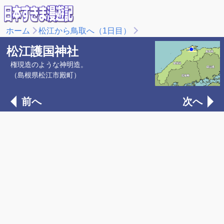
ホーム
松江から鳥取へ（1日目）
松江護国神社
権現造のような神明造。
（島根県松江市殿町）
前へ
次へ