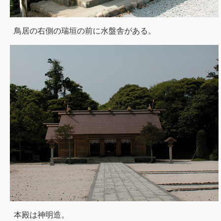
鳥居の右側の瑞垣の前に水盤舎がある。
本殿は神明造。