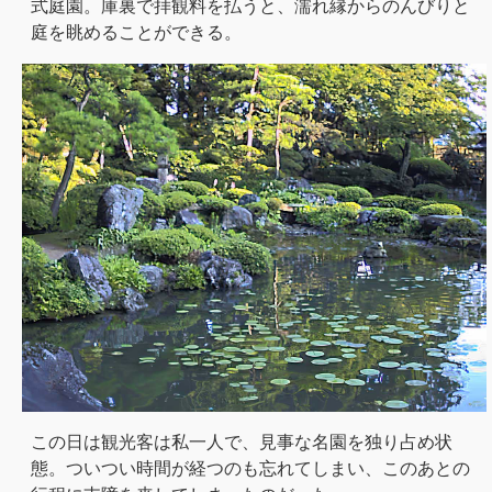
式庭園。庫裏で拝観料を払うと、濡れ縁からのんびりと
庭を眺めることができる。
この日は観光客は私一人で、見事な名園を独り占め状
態。ついつい時間が経つのも忘れてしまい、このあとの