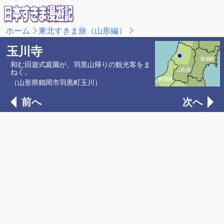
ホーム
東北すきま旅（山形編）
玉川寺
和む回遊式庭園が、羽黒山帰りの観光客をま
ねく。
（山形県鶴岡市羽黒町玉川）
前へ
次へ