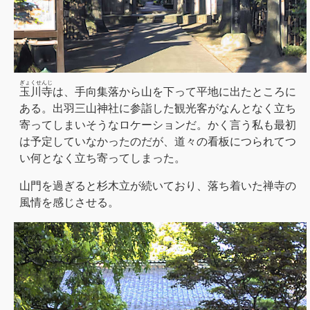
ぎょくせんじ
玉川寺
は、手向集落から山を下って平地に出たところに
ある。出羽三山神社に参詣した観光客がなんとなく立ち
寄ってしまいそうなロケーションだ。かく言う私も最初
は予定していなかったのだが、道々の看板につられてつ
い何となく立ち寄ってしまった。
山門を過ぎると杉木立が続いており、落ち着いた禅寺の
風情を感じさせる。