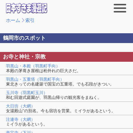
ホーム
索引
鶴岡市のスポット
お寺と神社・宗教
羽黒山・本殿（羽黒町手向）
本殿の茅葺き屋根は桁外れの巨大さだ。
羽黒山・五重塔（羽黒町手向）
東北きっての名建築で国宝の五重塔。でも石段がきつい。
玉川寺（羽黒町玉川）
和む回遊式庭園が、羽黒山帰りの観光客をまねく。
大日坊（大網）
女湯殿山”の別名。今も宿坊を営業。ミイラがあるという。
注連寺（大網）
ミイラがあるという。
善宝寺（下川）