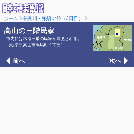
ホーム
長良川・飛騨の旅（3日目）
高山の三階民家
市内には木造三階の民家が散見される。
（岐阜県高山市馬場町２丁目）
前へ
次へ