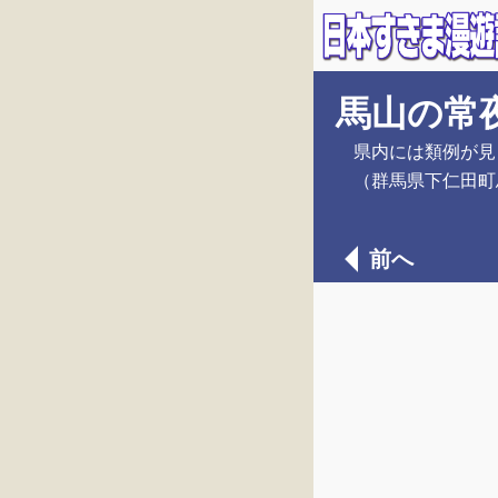
馬山の常
県内には類例が見
（群馬県下仁田町
前へ