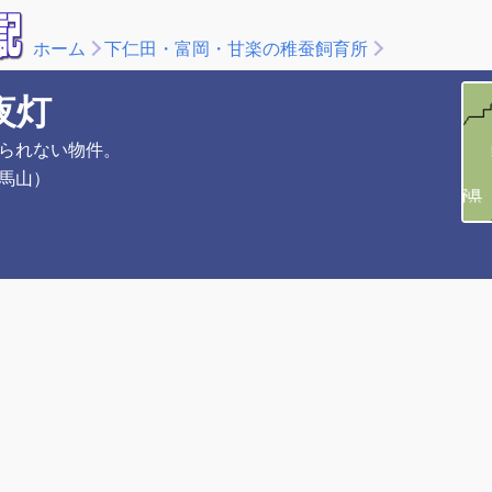
ホーム
下仁田・富岡・甘楽の稚蚕飼育所
夜灯
られない物件。
馬山）