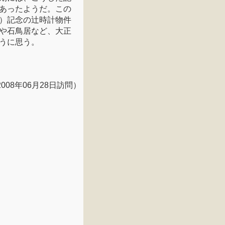
あったようだ。この
）記念の辻時計物件
や石鳥居など、大正
うに思う。
2008年06月28日訪問）