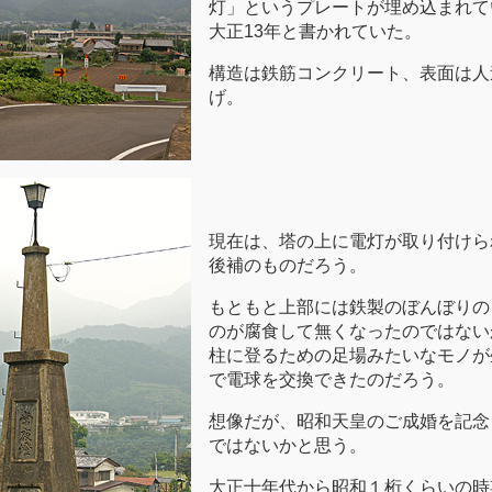
灯」というプレートが埋め込まれて
大正13年と書かれていた。
構造は鉄筋コンクリート、表面は人
げ。
現在は、塔の上に電灯が取り付けら
後補のものだろう。
もともと上部には鉄製のぼんぼりの
のが腐食して無くなったのではない
柱に登るための足場みたいなモノが
で電球を交換できたのだろう。
想像だが、昭和天皇のご成婚を記念
ではないかと思う。
大正十年代から昭和１桁くらいの時