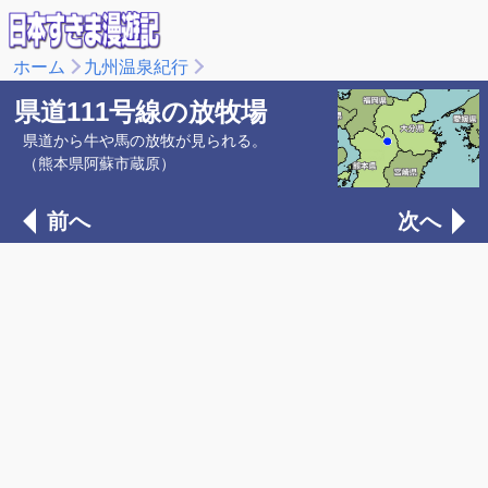
ホーム
九州温泉紀行
県道111号線の放牧場
県道から牛や馬の放牧が見られる。
（熊本県阿蘇市蔵原）
前へ
次へ