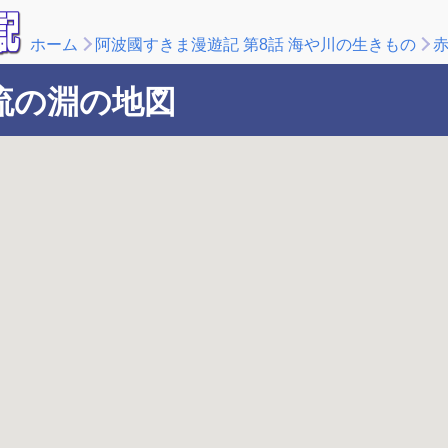
ホーム
阿波國すきま漫遊記 第8話 海や川の生きもの
流の淵の地図