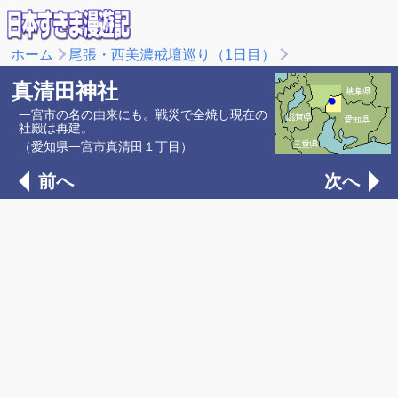
ホーム
尾張・西美濃戒壇巡り（1日目）
真清田神社
一宮市の名の由来にも。戦災で全焼し現在の
社殿は再建。
（愛知県一宮市真清田１丁目）
前へ
次へ