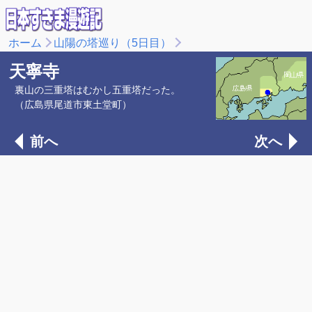
ホーム
山陽の塔巡り（5日目）
天寧寺
裏山の三重塔はむかし五重塔だった。
（広島県尾道市東土堂町）
前へ
次へ