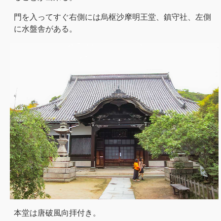
門を入ってすぐ右側には烏枢沙摩明王堂、鎮守社、左側
に水盤舎がある。
本堂は唐破風向拝付き。