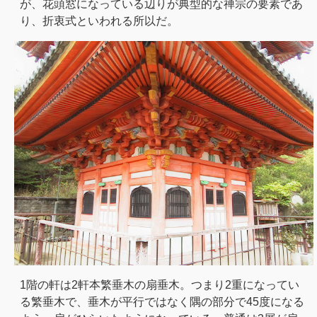
が、花頭窓になっている辺りが典型的な禅宗の要素であ
り、折衷式といわれる所以だ。
1階の軒は2軒本繁垂木の扇垂木。つまり2重になってい
る繁垂木で、垂木が平行ではなく隅の部分で45度になる