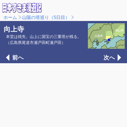
ホーム
山陽の塔巡り（5日目）
向上寺
本堂は焼失。山上に国宝の三重塔が残る。
（広島県尾道市瀬戸田町瀬戸田）
前へ
次へ