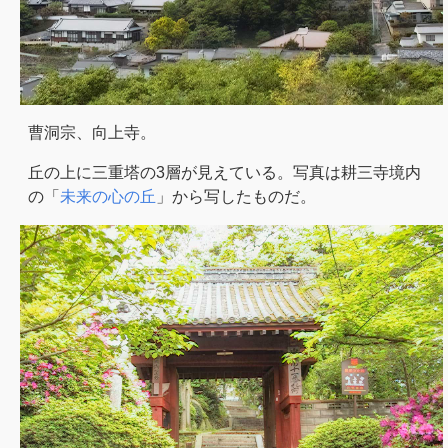
曹洞宗、向上寺。
丘の上に三重塔の3層が見えている。写真は耕三寺境内
の「
未来の心の丘
」から写したものだ。