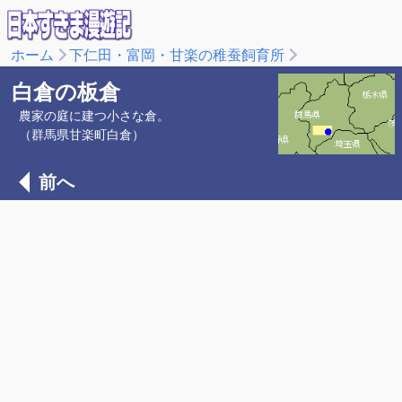
ホーム
下仁田・富岡・甘楽の稚蚕飼育所
白倉の板倉
農家の庭に建つ小さな倉。
（群馬県甘楽町白倉）
前へ