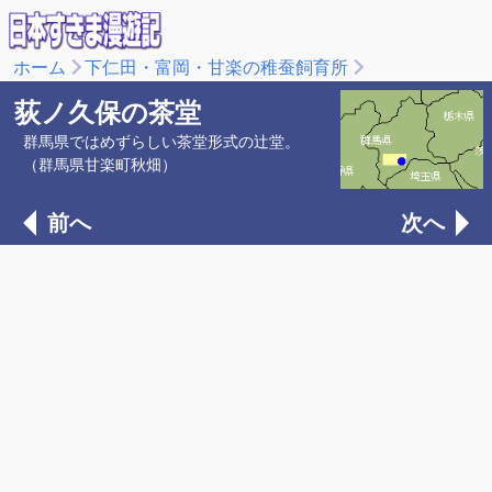
ホーム
下仁田・富岡・甘楽の稚蚕飼育所
荻ノ久保の茶堂
群馬県ではめずらしい茶堂形式の辻堂。
（群馬県甘楽町秋畑）
前へ
次へ