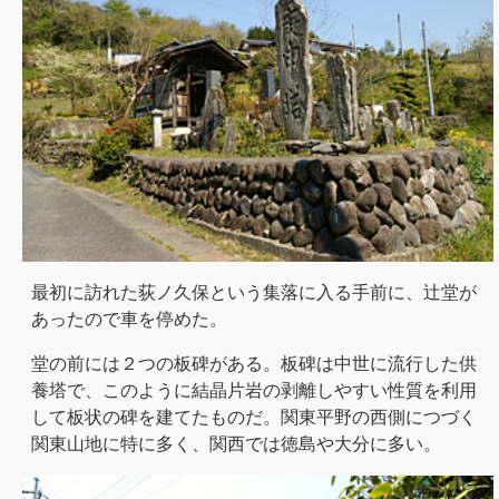
最初に訪れた荻ノ久保という集落に入る手前に、辻堂が
あったので車を停めた。
堂の前には２つの板碑がある。板碑は中世に流行した供
養塔で、このように結晶片岩の剥離しやすい性質を利用
して板状の碑を建てたものだ。関東平野の西側につづく
関東山地に特に多く、関西では徳島や大分に多い。