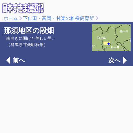
ホーム
下仁田・富岡・甘楽の稚蚕飼育所
那須地区の段畑
南向きに開けた美しい里。
（群馬県甘楽町秋畑）
前へ
次へ