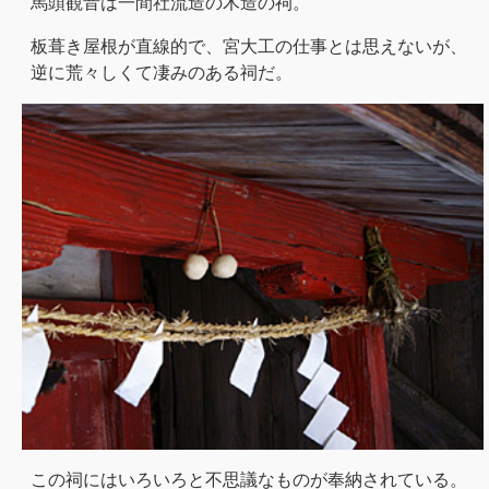
馬頭観音は一間社流造の木造の祠。
板葺き屋根が直線的で、宮大工の仕事とは思えないが、
逆に荒々しくて凄みのある祠だ。
この祠にはいろいろと不思議なものが奉納されている。