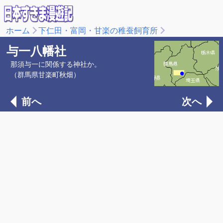
ホーム
下仁田・富岡・甘楽の稚蚕飼育所
与一八幡社
那須与一に関係する神社か。
（群馬県甘楽町秋畑）
前へ
次へ