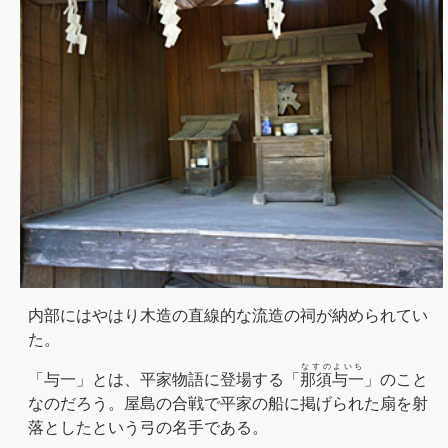
内部にはやはり木造の直線的な流造の祠が納められてい
た。
なすのよいち
「与一」とは、平家物語に登場する「
那須与一
」のこと
なのだろう。屋島の合戦で平家の船に掲げられた扇を射
落としたという弓の名手である。