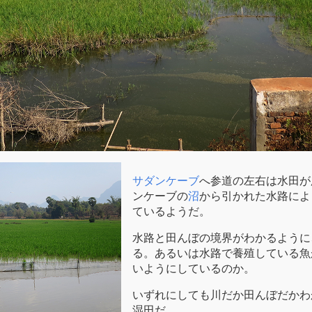
サダンケーブ
へ参道の左右は水田が
ンケーブの
沼
から引かれた水路によ
ているようだ。
水路と田んぼの境界がわかるように
る。あるいは水路で養殖している魚
いようにしているのか。
いずれにしても川だか田んぼだかわ
湿田だ。