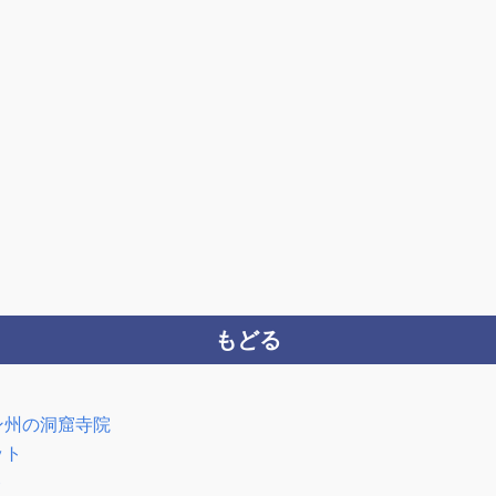
もどる
ン州の洞窟寺院
ット
ト