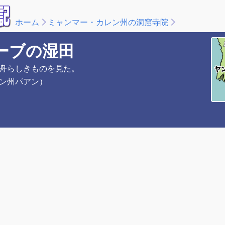
ホーム
ミャンマー・カレン州の洞窟寺院
ーブの湿田
舟らしきものを見た。
ン州パアン）