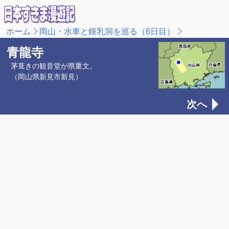
ホーム
岡山・水車と鍾乳洞を巡る（6日目）
青龍寺
茅葺きの観音堂が県重文。
（岡山県新見市新見）
次へ