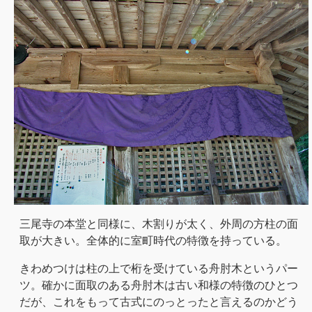
三尾寺の本堂と同様に、木割りが太く、外周の方柱の面
取が大きい。全体的に室町時代の特徴を持っている。
きわめつけは柱の上で桁を受けている舟肘木というパー
ツ。確かに面取のある舟肘木は古い和様の特徴のひとつ
だが、これをもって古式にのっとったと言えるのかどう