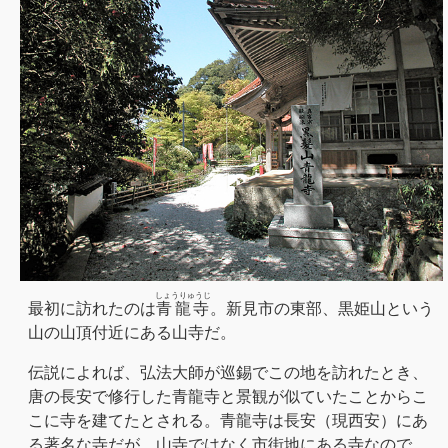
しょうりゅうじ
最初に訪れたのは
青龍寺
。新見市の東部、黒姫山という
山の山頂付近にある山寺だ。
伝説によれば、弘法大師が巡錫でこの地を訪れたとき、
唐の長安で修行した青龍寺と景観が似ていたことからこ
こに寺を建てたとされる。青龍寺は長安（現西安）にあ
る著名な寺だが、山寺ではなく市街地にある寺なので、