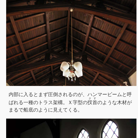
内部に入るとまず圧倒されるのが、ハンマービームと呼
さす
ばれる一種のトラス架構。Ｘ字型の
扠首
のような木材が
まるで船底のように見えてくる。