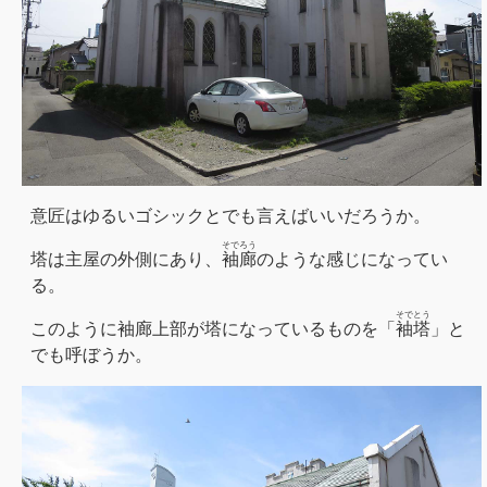
意匠はゆるいゴシックとでも言えばいいだろうか。
そでろう
塔は主屋の外側にあり、
袖廊
のような感じになってい
る。
そでとう
このように袖廊上部が塔になっているものを「
袖塔
」と
でも呼ぼうか。