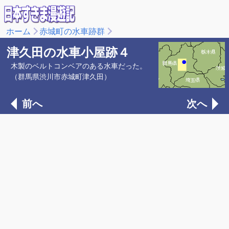
ホーム
赤城町の水車跡群
津久田の水車小屋跡４
木製のベルトコンベアのある水車だった。
（群馬県渋川市赤城町津久田）
前へ
次へ