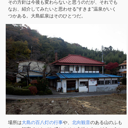
その方針は今後も変わらないと思うのだが、それでも
なお、紹介してみたいと思わせる“すきま"温泉がいく
つかある。大島鉱泉はそのひとつだ。
場所は
大島の百八灯の行事
や、
北向観音
のある山のふも