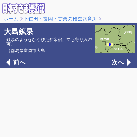
ホーム
下仁田・富岡・甘楽の稚蚕飼育所
大島鉱泉
銭湯のようなひなびた鉱泉宿。立ち寄り入浴
可。
（群馬県富岡市大島）
前へ
次へ