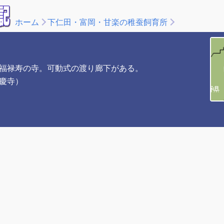
ホーム
下仁田・富岡・甘楽の稚蚕飼育所
福禄寿の寺。可動式の渡り廊下がある。
慶寺）