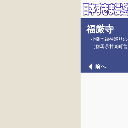
福厳寺
小幡七福神巡りの
（群馬県甘楽町善
前へ