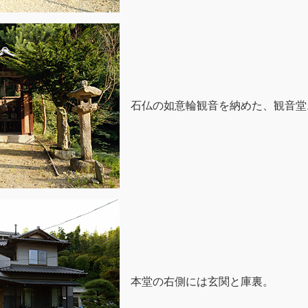
石仏の如意輪観音を納めた、観音堂
本堂の右側には玄関と庫裏。