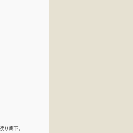
渡り廊下。