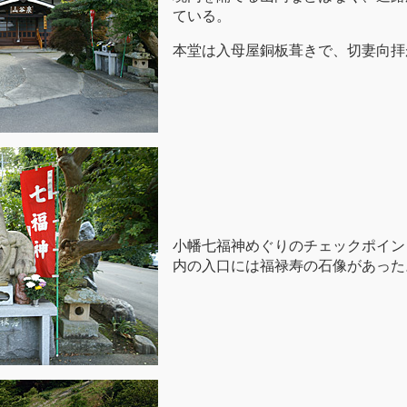
ている。
本堂は入母屋銅板葺きで、切妻向拝
小幡七福神めぐりのチェックポイン
内の入口には福禄寿の石像があった