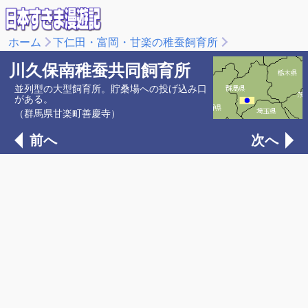
ホーム
下仁田・富岡・甘楽の稚蚕飼育所
川久保南稚蚕共同飼育所
並列型の大型飼育所。貯桑場への投げ込み口
がある。
（群馬県甘楽町善慶寺）
前へ
次へ