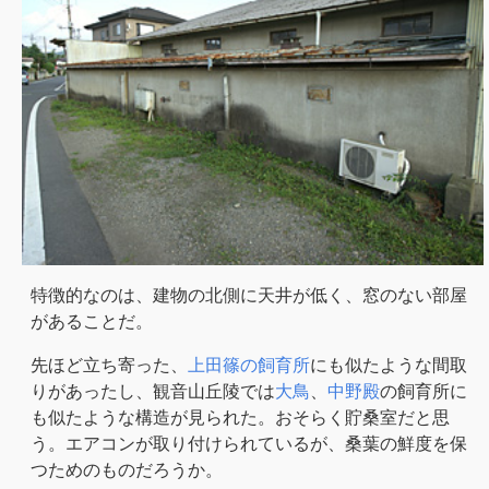
特徴的なのは、建物の北側に天井が低く、窓のない部屋
があることだ。
先ほど立ち寄った、
上田篠の飼育所
にも似たような間取
りがあったし、観音山丘陵では
大鳥
、
中野殿
の飼育所に
も似たような構造が見られた。おそらく貯桑室だと思
う。エアコンが取り付けられているが、桑葉の鮮度を保
つためのものだろうか。