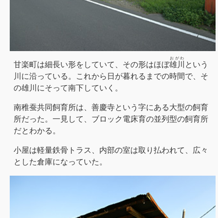
おがわ
甘楽町は細長い形をしていて、その形はほぼ
雄川
という
川に沿っている。これから日が暮れるまでの時間で、そ
の雄川にそって南下していく。
南稚蚕共同飼育所は、善慶寺という字にある大型の飼育
所だった。一見して、ブロック電床育の並列型の飼育所
だとわかる。
小屋は軽量鉄骨トラス、内部の室は取り払われて、広々
とした倉庫になっていた。