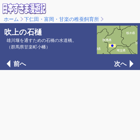
ホーム
下仁田・富岡・甘楽の稚蚕飼育所
吹上の石樋
雄川堰を通すための石橋の水道橋。
（群馬県甘楽町小幡）
前へ
次へ