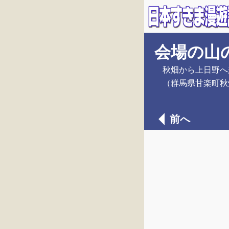
会場の山
秋畑から上日野へ
（群馬県甘楽町秋
前へ