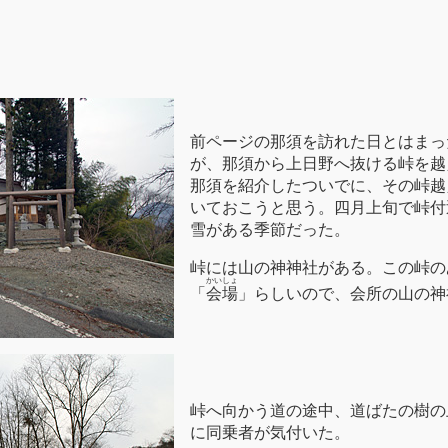
前ページの那須を訪れた日とはまっ
が、那須から上日野へ抜ける峠を越
那須を紹介したついでに、その峠越
いておこうと思う。四月上旬で峠付
雪がある季節だった。
峠には山の神神社がある。この峠の
かいしょ
「
会場
」らしいので、会所の山の神
峠へ向かう道の途中、道ばたの樹の
に同乗者が気付いた。