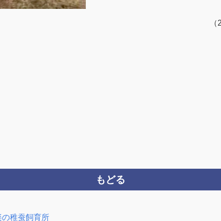
（
もどる
楽の稚蚕飼育所