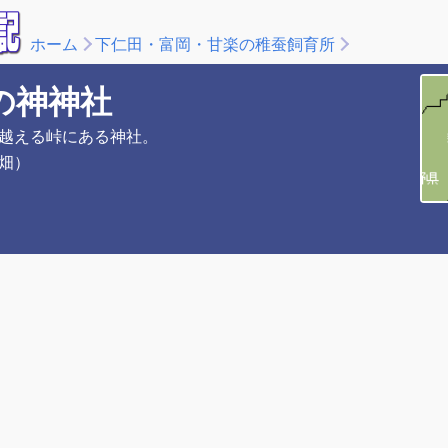
ホーム
下仁田・富岡・甘楽の稚蚕飼育所
の神神社
越える峠にある神社。
畑）