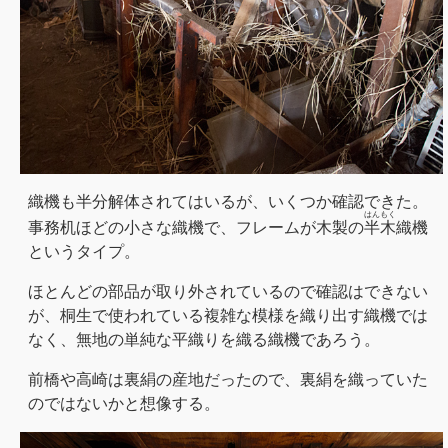
織機も半分解体されてはいるが、いくつか確認できた。
はんもく
事務机ほどの小さな織機で、フレームが木製の
半木
織機
というタイプ。
ほとんどの部品が取り外されているので確認はできない
が、桐生で使われている複雑な模様を織り出す織機では
なく、無地の単純な平織りを織る織機であろう。
前橋や高崎は裏絹の産地だったので、裏絹を織っていた
のではないかと想像する。