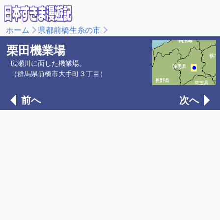
ホーム
県都前橋生糸の市
栗田機業場
広瀬川に面した機業場。
（群馬県前橋市大手町３丁目）
前へ
次へ