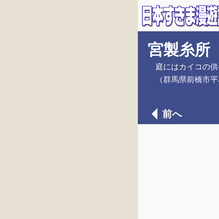
宮製糸所
庭にはカイコの供
（群馬県前橋市平
前へ