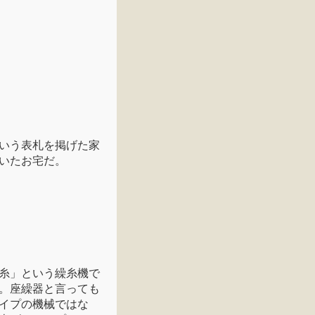
いう表札を掲げた家
いたお宅だ。
糸」という繰糸機で
。座繰器と言っても
イプの機械ではな