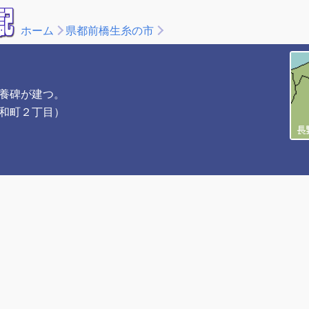
ホーム
県都前橋生糸の市
養碑が建つ。
和町２丁目）