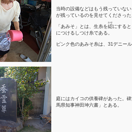
当時の設備などはもう残っていない
が残っているのを見せてくださった
かせ
「あみそ」とは、生糸を
綛
にすると
につけるしつけ糸である。
ピンク色のあみそ糸は、31デニー
庭にはカイコの供養碑があった。碑
馬県知事神田坤六書」とある。