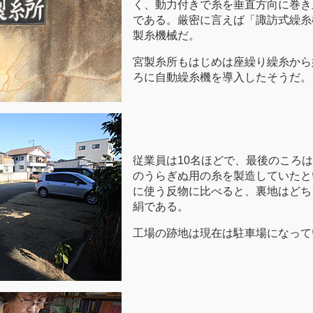
く、動力付きで糸を垂直方向に巻き
である。厳密に言えば「諏訪式繰糸
製糸機械だ。
宮製糸所もはじめは座繰り繰糸から
ろに自動繰糸機を導入したそうだ。
従業員は10名ほどで、最後のころは
のうらぎぬ用の糸を製造していたと
に使う反物に比べると、裏地はどち
絹である。
工場の跡地は現在は駐車場になって