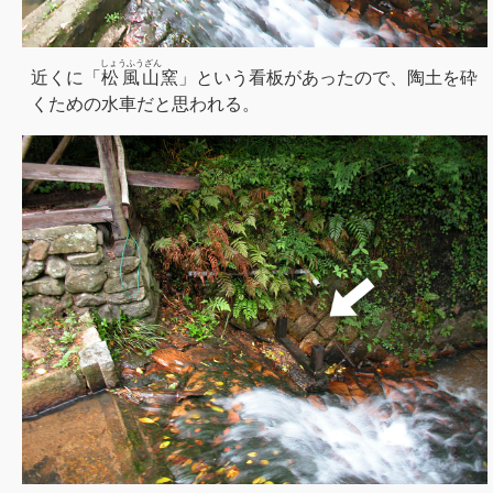
しょうふうざん
近くに「
松風山
窯」という看板があったので、陶土を砕
くための水車だと思われる。