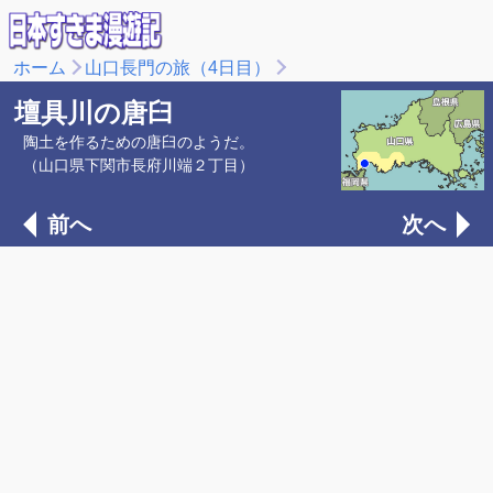
ホーム
山口長門の旅（4日目）
壇具川の唐臼
陶土を作るための唐臼のようだ。
（山口県下関市長府川端２丁目）
前へ
次へ