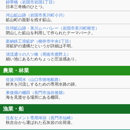
錦帯橋（岩国市岩国1丁目）
日本三奇橋のひとつ。
河山鉱山跡（岩国市美川町小川）
鉱山町の面影を残す鉱山。
玖珂鉱山跡・美川ムーバレー（岩国市美川町根笠）
閉山した鉱山を利用して作られたテーマパーク。
新納鉄工溶鉱炉（柳井市中央1丁目）
溶鉱炉の遺構だというが詳細は不明。
清流通りの八ツ橋（周南市鹿野上）
細い池にあるためちょっと圧迫感あり。
農業・林業
佐波川関水（山口市徳地船路）
材木を川流しするための専用水路の跡。
東後畑の棚田（長門市油谷後畑）
海を見渡せる場所にある棚田。
漁業・船
住友セメント専用埠頭（長門市仙崎）
秋吉台から運ばれた石灰岩の出荷港。