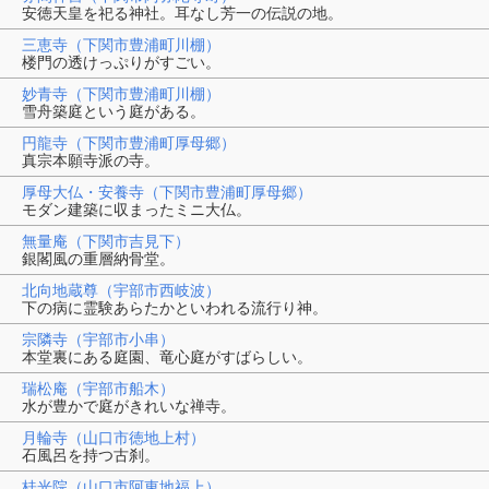
安徳天皇を祀る神社。耳なし芳一の伝説の地。
三恵寺（下関市豊浦町川棚）
楼門の透けっぷりがすごい。
妙青寺（下関市豊浦町川棚）
雪舟築庭という庭がある。
円龍寺（下関市豊浦町厚母郷）
真宗本願寺派の寺。
厚母大仏・安養寺（下関市豊浦町厚母郷）
モダン建築に収まったミニ大仏。
無量庵（下関市吉見下）
銀閣風の重層納骨堂。
北向地蔵尊（宇部市西岐波）
下の病に霊験あらたかといわれる流行り神。
宗隣寺（宇部市小串）
本堂裏にある庭園、竜心庭がすばらしい。
瑞松庵（宇部市船木）
水が豊かで庭がきれいな禅寺。
月輪寺（山口市徳地上村）
石風呂を持つ古刹。
桂光院（山口市阿東地福上）