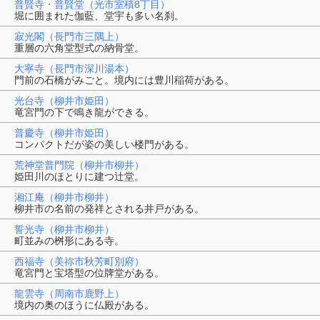
普賢寺・普賢堂（光市室積8丁目）
堀に囲まれた伽藍、堂宇も多い名刹。
寂光閣（長門市三隅上）
重層の六角堂型式の納骨堂。
大寧寺（長門市深川湯本）
門前の石橋がみごと。境内には豊川稲荷がある。
光台寺（柳井市姫田）
竜宮門の下で鳴き龍ができる。
普慶寺（柳井市姫田）
コンパクトだが姿の美しい楼門がある。
荒神堂普門院（柳井市柳井）
姫田川のほとりに建つ辻堂。
湘江庵（柳井市柳井）
柳井市の名前の発祥とされる井戸がある。
誓光寺（柳井市柳井）
町並みの桝形にある寺。
西福寺（美祢市秋芳町別府）
竜宮門と宝塔型の位牌堂がある。
龍雲寺（周南市鹿野上）
境内の奥のほうに仏殿がある。