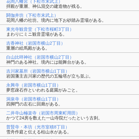
花岡八幡宮（下松市末武上）
拝殿が重層、神仏混交の建造物が残る。
閼伽井坊（下松市末武上）
花岡八幡の社坊。境内に地下お砂踏み霊場がある。
東光寺観音堂（下松市桜町3丁目）
まわりにミニ観音霊場がある。
吉香神社（岩国市横山2丁目）
重層の絵馬殿がある。
白山比咩神社（岩国市横山2丁目）
神門のある神社。境内には能舞台がある。
吉川家墓所（岩国市横山1丁目）
岩国藩主吉川家の歴代の五輪塔が立ち並ぶ。
永興寺（岩国市横山1丁目）
夢窓疎石作といわれる庭園がみごと。
洞泉寺（岩国市横山1丁目）
四脚門の左右に回廊がある。
二井寺山極楽寺（岩国市周東町用田）
かつて24房を数えた一山寺院だったという古刹。
普賢寺・本坊（光市室積8丁目）
雪舟作庭と伝える枯山水がある。