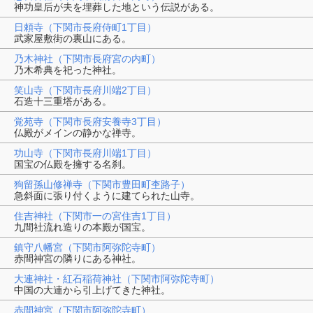
神功皇后が夫を埋葬した地という伝説がある。
日頼寺（下関市長府侍町1丁目）
武家屋敷街の裏山にある。
乃木神社（下関市長府宮の内町）
乃木希典を祀った神社。
笑山寺（下関市長府川端2丁目）
石造十三重塔がある。
覚苑寺（下関市長府安養寺3丁目）
仏殿がメインの静かな禅寺。
功山寺（下関市長府川端1丁目）
国宝の仏殿を擁する名刹。
狗留孫山修禅寺（下関市豊田町杢路子）
急斜面に張り付くように建てられた山寺。
住吉神社（下関市一の宮住吉1丁目）
九間社流れ造りの本殿が国宝。
鎮守八幡宮（下関市阿弥陀寺町）
赤間神宮の隣りにある神社。
大連神社・紅石稲荷神社（下関市阿弥陀寺町）
中国の大連から引上げてきた神社。
赤間神宮（下関市阿弥陀寺町）