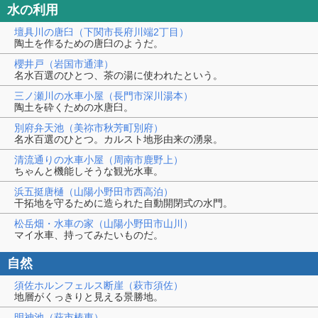
水の利用
壇具川の唐臼（下関市長府川端2丁目）
陶土を作るための唐臼のようだ。
櫻井戸（岩国市通津）
名水百選のひとつ、茶の湯に使われたという。
三ノ瀬川の水車小屋（長門市深川湯本）
陶土を砕くための水唐臼。
別府弁天池（美祢市秋芳町別府）
名水百選のひとつ。カルスト地形由来の湧泉。
清流通りの水車小屋（周南市鹿野上）
ちゃんと機能しそうな観光水車。
浜五挺唐樋（山陽小野田市西高泊）
干拓地を守るために造られた自動開閉式の水門。
松岳畑・水車の家（山陽小野田市山川）
マイ水車、持ってみたいものだ。
自然
須佐ホルンフェルス断崖（萩市須佐）
地層がくっきりと見える景勝地。
明神池（萩市椿東）