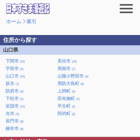
ホーム
索引
住所から探す
山口県
下関市
美祢市
(31)
(10)
宇部市
周南市
(4)
(7)
山口市
山陽小野田市
(25)
(4)
萩市
周防大島町
(7)
(6)
防府市
上関町
(4)
(3)
下松市
田布施町
(5)
(1)
岩国市
平生町
(12)
(2)
光市
阿武町
(3)
(2)
長門市
(6)
柳井市
(8)