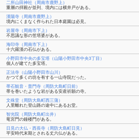
二所山田神社（周南市鹿野上）
重層の拝殿が並列、境内には横井戸がある。
漢陽寺（周南市鹿野上）
境内にくまなく作られた日本庭園は必見。
岩屋寺（周南市下上）
不思議な形の笠塔婆がある。
海印寺（周南市下上）
十六羅漢の石仏がある。
小野田市中央の多宝塔（山陽小野田市中央3丁目）
個人が建てた多宝塔。
正法寺（山陽小野田市山川）
かつて多くの坊を有する一山寺院だった。
帯石観音・普門寺（周防大島町日前）
帯を巻いたような岩がある安産祈願の寺。
文殊堂（周防大島町西三蒲）
人里離れた登山路の途中にあるお堂。
智光院（周防大島町出井）
竜宮門の鐘楼門がある。
日見の大仏・西長寺（周防大島町日見）
平安時代末期とされる丈六仏がある。