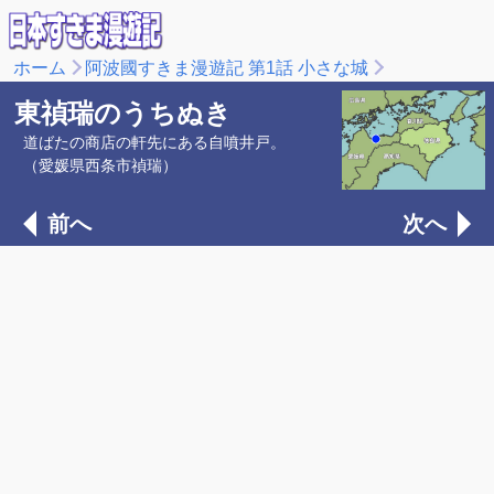
ホーム
阿波國すきま漫遊記 第1話 小さな城
東禎瑞のうちぬき
道ばたの商店の軒先にある自噴井戸。
（愛媛県西条市禎瑞）
前へ
次へ