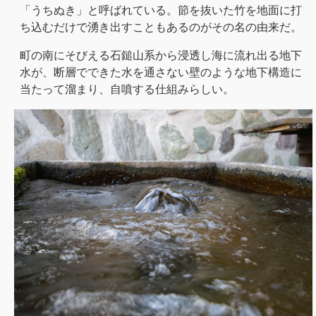
「うちぬき」と呼ばれている。節を抜いた竹を地面に打
ち込むだけで湧き出すこともあるのがその名の由来だ。
町の南にそびえる石鎚山系から浸透し海に流れ出る地下
水が、断層でできた水を通さない壁のような地下構造に
当たって溜まり、自噴する仕組みらしい。