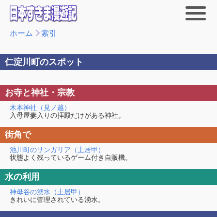
ホーム
索引
仁淀川町のスポット
お寺と神社・宗教
木本神社（見ノ越）
入母屋妻入りの拝殿だけがある神社。
街角で
池川町のサンガリア（土居甲）
状態よく残っているゲーム付き自販機。
水の利用
神母谷の湧水（土居甲）
きれいに管理されている湧水。