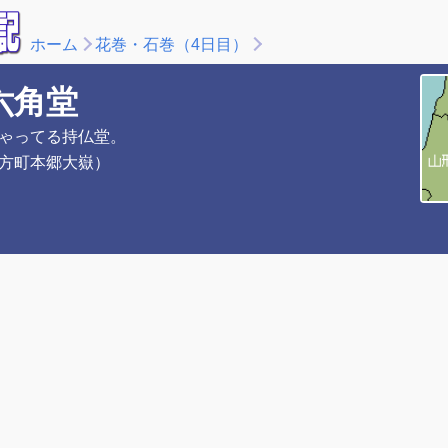
ホーム
花巻・石巻（4日目）
六角堂
ゃってる持仏堂。
方町本郷大嶽）