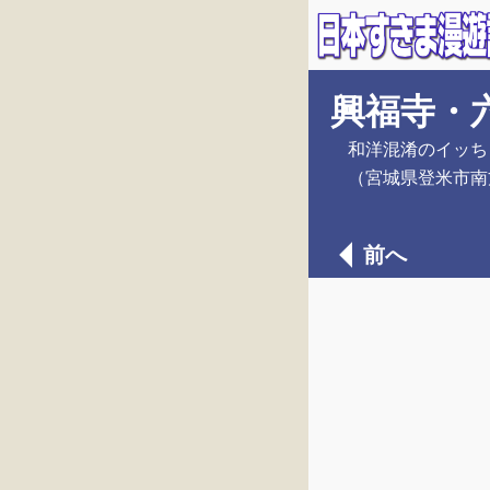
興福寺・
和洋混淆のイッち
（宮城県登米市南
前へ