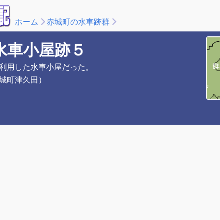
ホーム
赤城町の水車跡群
水車小屋跡５
利用した水車小屋だった。
城町津久田）