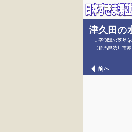
津久田の
Ｕ字側溝の落差を
（群馬県渋川市赤
前へ