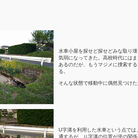
水車小屋を探せど探せどみな取り壊
気弱になってきた。高校時代にはま
あるのだが、もうマジメに捜索する
る。
そんな状態で移動中に偶然見つけた
U字溝を利用した水車という点では
通するが、Ｕ字溝の位置が逆の関係