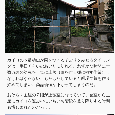
カイコの５齢幼虫が繭をつくるそぶりをみせるタイミン
グは、半日くらいのあいだに訪れる。わずかな時間に十
数万頭の幼虫を一気に上蔟（繭を作る棚に移す作業）し
なければならない。もたもたしていると餌場で繭を作り
始めてしまい、商品価値が下がってしまうのだ。
おそらく主屋の２階が上蔟室になっていて、蚕室から主
屋にカイコを運ぶのにいちいち階段を登り降りする時間
も惜しまれたのだろう。