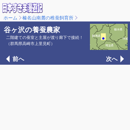
ホーム
榛名山南麓の稚蚕飼育所
谷ヶ沢の養蚕農家
二階建ての蚕室と主屋が渡り廊下で接続！
（群馬県高崎市上里見町）
前へ
次へ