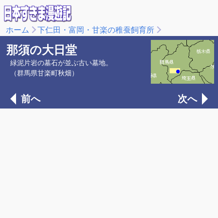
ホーム
下仁田・富岡・甘楽の稚蚕飼育所
那須の大日堂
緑泥片岩の墓石が並ぶ古い墓地。
（群馬県甘楽町秋畑）
前へ
次へ