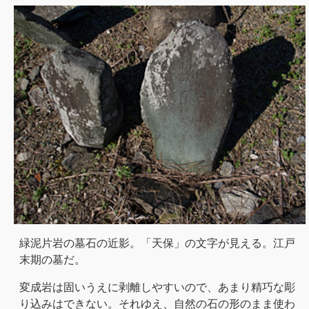
緑泥片岩の墓石の近影。「天保」の文字が見える。江戸
末期の墓だ。
変成岩は固いうえに剥離しやすいので、あまり精巧な彫
り込みはできない。それゆえ、自然の石の形のまま使わ