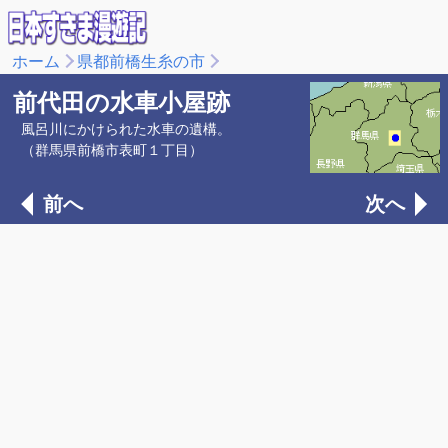
ホーム
県都前橋生糸の市
前代田の水車小屋跡
風呂川にかけられた水車の遺構。
（群馬県前橋市表町１丁目）
前へ
次へ