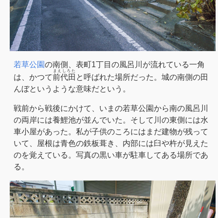
若草公園
の南側、表町1丁目の風呂川が流れている一角
まえしろた
は、かつて
前代田
と呼ばれた場所だった。城の南側の田
んぼというような意味だという。
戦前から戦後にかけて、いまの若草公園から南の風呂川
の両岸には養鯉池が並んでいた。そして川の東側には水
車小屋があった。私が子供のころにはまだ建物が残って
いて、屋根は青色の鉄板葺き、内部には臼や杵が見えた
のを覚えている。写真の黒い車が駐車してある場所であ
る。