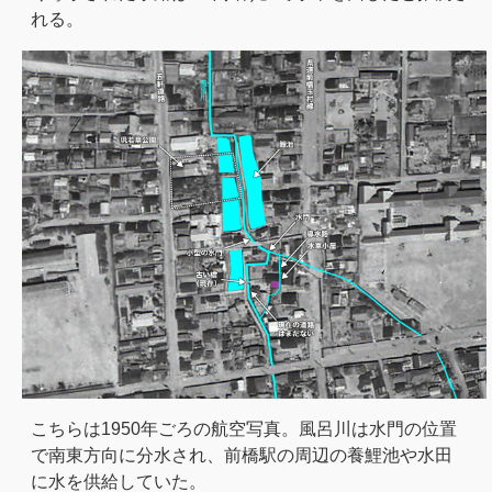
れる。
こちらは1950年ごろの航空写真。風呂川は水門の位置
で南東方向に分水され、前橋駅の周辺の養鯉池や水田
に水を供給していた。