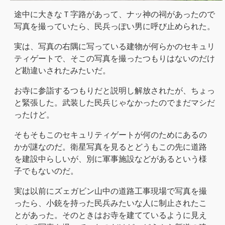
途中に大きなＴ字路があって、ナッ神の祠があったので
写真を撮っていたら、民兵っぽい男に呼び止められた。
実は、写真の右隅に写っている建物が何らかのセキュリ
ティゲートで、そこの写真を撮ったつもりはないのだけ
ど勘違いされたみたいだ。
お寺に参詣するつもりだと説明し解放されたが、ちょっ
と緊張した。武装した民兵じゃなかったのでまだマシだ
ったけど。
そもそもこのセキュリティゲートが何のためにあるの
かが謎なのだ。衛星写真を見るとどうもこの先に道路
を建設中らしいが、別に軍事施設などがあるという様
子でもないのだ。
実は以前にズェガビン山中の道路工事現場で写真を撮
ったら、小銃を持った民兵みたいな人に制止されたこ
とがあった。そのときはお寺を建てているように見え