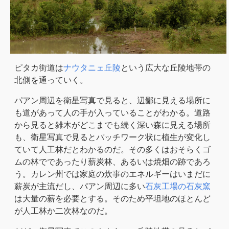
ピタカ街道は
ナウタニェ丘陵
という広大な丘陵地帯の
北側を通っていく。
パアン周辺を衛星写真で見ると、辺鄙に見える場所に
も道があって人の手が入っていることがわかる。道路
から見ると雑木がどこまでも続く深い森に見える場所
も、衛星写真で見るとパッチワーク状に植生が変化し
ていて人工林だとわかるのだ。その多くはおそらくゴ
ムの林でであったり薪炭林、あるいは焼畑の跡であろ
う。カレン州では家庭の炊事のエネルギーはいまだに
薪炭が主流だし、パアン周辺に多い
石灰工場の石灰窯
は大量の薪を必要とする。そのため平坦地のほとんど
が人工林か二次林なのだ。