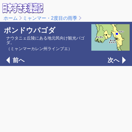
ホーム
ミャンマー・2度目の雨季
ポンドウパゴダ
ナウタニェ丘陵にある地元民向け観光パゴ
ダ。
（ミャンマーカレン州ラインブエ）
前へ
次へ