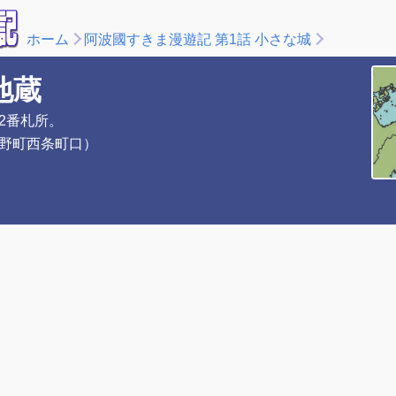
ホーム
阿波國すきま漫遊記 第1話 小さな城
地蔵
2番札所。
野町西条町口）