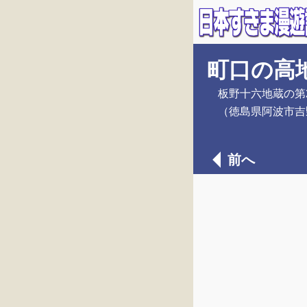
町口の高
板野十六地蔵の第
（徳島県阿波市吉
前へ