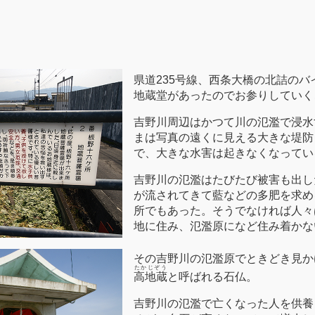
県道235号線、西条大橋の北詰の
地蔵堂があったのでお参りしていく
吉野川周辺はかつて川の氾濫で浸水
まは写真の遠くに見える大きな堤防
で、大きな水害は起きなくなってい
吉野川の氾濫はたびたび被害も出し
が流されてきて藍などの多肥を求め
所でもあった。そうでなければ人々
地に住み、氾濫原になど住み着かな
その吉野川の氾濫原でときどき見か
たかじぞう
高地蔵
と呼ばれる石仏。
吉野川の氾濫で亡くなった人を供養