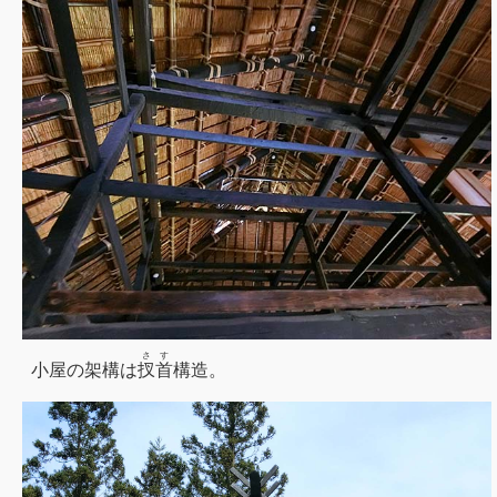
さす
小屋の架構は
扠首
構造。