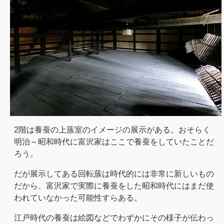
2階は養蚕の上蔟室のイメージの展示がある。おそらく
明治～昭和時代に富沢家はここで養蚕をしていたことだ
ろう。
だが展示してある回転蔟は時代的には非常に新しいもの
だから、富沢家で実際に養蚕をした昭和時代にはまだ使
われていなかった可能性すらある。
江戸時代の養蚕は絵図などでわずかにその様子が伝わっ