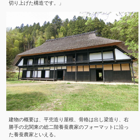
切り上げた構造です。」
建物の概要は、平兜造り屋根、骨格は出し梁造り、右
勝手の北関東の総二階養蚕農家のフォーマットに沿っ
た養蚕農家といえる。