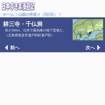
ホーム
山陽の塔巡り（5日目）
耕三寺・千仏洞
長さ350m。日本で最高峰の地下霊場だ。
（広島県尾道市瀬戸田町瀬戸田）
前へ
次へ