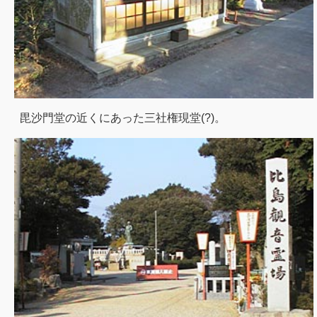
毘沙門堂の近くにあった三社権現堂(?)。