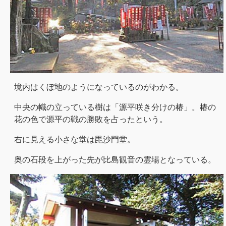
境内はくぼ地のようになっているのがわかる。
中央の幟の立っている樹は「源平咲き分けの椿」。椿の
花の色で源平の戦の勝敗を占ったという。
右に見える小さな堂は毘沙門堂。
奥の石段を上がった先が比島観音の霊場となっている。