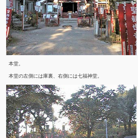
本堂。
本堂の左側には庫裏、右側には七福神堂。