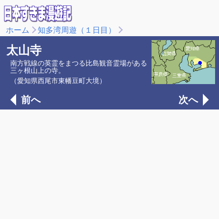
ホーム
知多湾周遊（１日目）
太山寺
南方戦線の英霊をまつる比島観音霊場がある
三ヶ根山上の寺。
（愛知県西尾市東幡豆町大境）
前へ
次へ