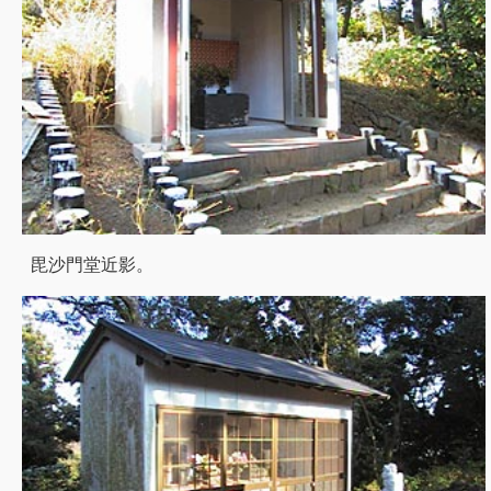
毘沙門堂近影。