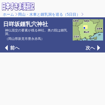
ホーム
岡山・水車と鍾乳洞を巡る（5日目）
日咩坂鍾乳穴神社
神仏混交の要素が残る神社。奥の院は鍾乳
洞。
（岡山県新見市豊永赤馬）
前へ
次へ