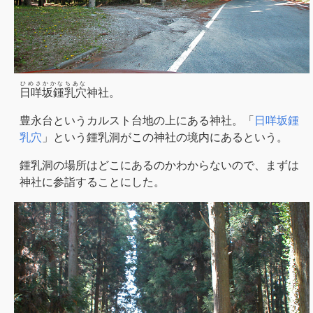
ひめさかかなちあな
日咩坂鍾乳穴
神社。
豊永台というカルスト台地の上にある神社。「
日咩坂鍾
乳穴
」という鍾乳洞がこの神社の境内にあるという。
鍾乳洞の場所はどこにあるのかわからないので、まずは
神社に参詣することにした。