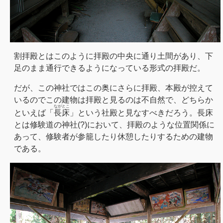
割拝殿とはこのように拝殿の中央に通り土間があり、下
足のまま通行できるようになっている形式の拝殿だ。
だが、この神社ではこの奥にさらに拝殿、本殿が控えて
いるのでこの建物は拝殿と見るのは不自然で、どちらか
ながとこ
といえば「
長床
」という社殿と見なすべきだろう。長床
とは修験道の神社(?)において、拝殿のような位置関係に
あって、修験者が参籠したり休憩したりするための建物
である。