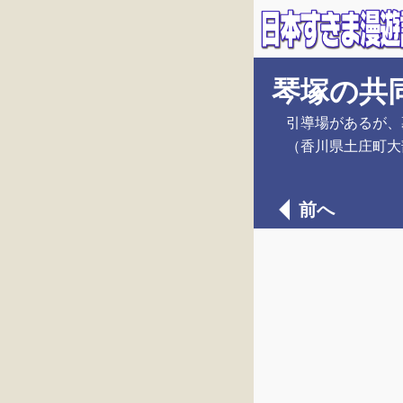
琴塚の共
引導場があるが、
（香川県土庄町大
前へ