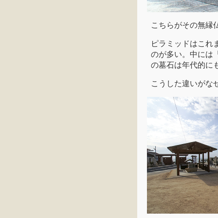
こちらがその無縁
ピラミッドはこれ
のが多い。中には
の墓石は年代的に
こうした違いがな