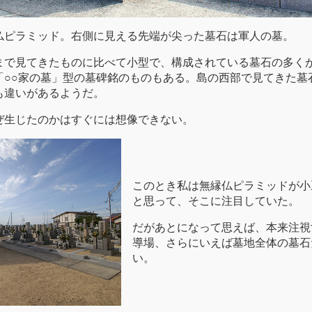
仏ピラミッド。右側に見える先端が尖った墓石は軍人の墓。
まで見てきたものに比べて小型で、構成されている墓石の多く
「○○家の墓」型の墓碑銘のものもある。島の西部で見てきた墓
も違いがあるようだ。
ぜ生じたのかはすぐには想像できない。
このとき私は無縁仏ピラミッドが小
と思って、そこに注目していた。
だがあとになって思えば、本来注視
導場、さらにいえば墓地全体の墓石
い。