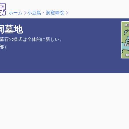
ホーム
小豆島・洞窟寺院
同墓地
墓石の様式は全体的に新しい。
部）