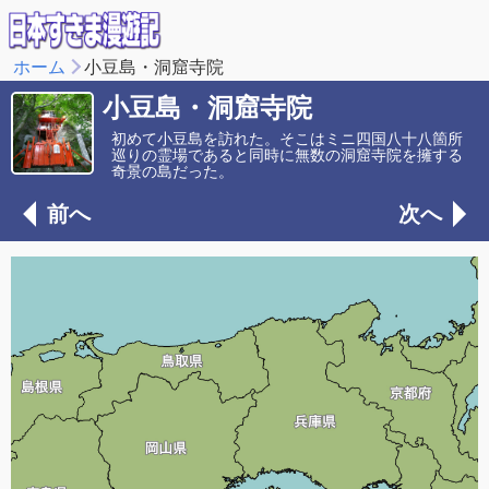
ホーム
小豆島・洞窟寺院
小豆島・洞窟寺院
初めて小豆島を訪れた。そこはミニ四国八十八箇所
巡りの霊場であると同時に無数の洞窟寺院を擁する
奇景の島だった。
前へ
次へ