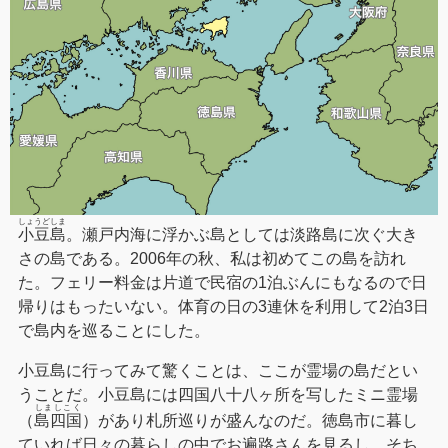
しょうどしま
小豆島
。瀬戸内海に浮かぶ島としては淡路島に次ぐ大き
さの島である。2006年の秋、私は初めてこの島を訪れ
た。フェリー料金は片道で民宿の1泊ぶんにもなるので日
帰りはもったいない。体育の日の3連休を利用して2泊3日
で島内を巡ることにした。
小豆島に行ってみて驚くことは、ここが霊場の島だとい
うことだ。小豆島には四国八十八ヶ所を写したミニ霊場
しましこく
（
島四国
）があり札所巡りが盛んなのだ。徳島市に暮し
ていれば日々の暮らしの中でお遍路さんを見るし、そち