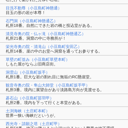
目洗不動尊（小豆島町神懸通）
目玉の形の岩が本尊！
石門洞（小豆島町神懸通乙）
札所18番。自然にできた岩の橋と投込堂がある。
清見寺奥の院・仏ヶ滝（小豆島町神懸通乙）
札所21番。洞窟の中に寺務所が！
栄光寺奥の院・清滝山（小豆島町安田乙）
札所14番。崖の中のお堂へ洞窟を通ってお参りする。
草壁の町並み（小豆島町草壁本町）
しもた屋がならぶ旧商店街。
洞雲山（小豆島町坂手）
札所1番。巨大な岩の割れ目に無垢のRC懸崖堂。
観音寺奥の院・隼山大師堂（小豆島町坂手甲）
札所3番。境内に展望台があり淡路島方向が見渡せる。
碁石山（小豆島町苗羽甲）
札所2番。境内を下って行くと本堂がある。
土渕海峡（土庄町本町）
世界一狭い海峡だというが。
西光寺・請願之塔（土庄町甲）