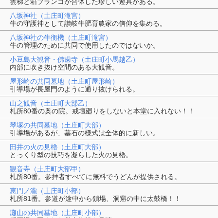
雲梯と箱ブランコが合体した珍しい遊具がある。
八坂神社（土庄町滝宮）
牛の守護神として讃岐牛肥育農家の信仰を集める。
八坂神社の牛衡機（土庄町滝宮）
牛の管理のために共同で使用したのではないか。
小豆島大観音・佛歯寺（土庄町小馬越乙）
内部に吹き抜け空間のある大観音。
屋形崎の共同墓地（土庄町屋形崎）
引導場が長屋門のように通り抜けられる。
山之観音（土庄町大部乙）
札所80番の奥の院。戒壇廻りをしないと本堂に入れない！！
琴塚の共同墓地（土庄町大部）
引導場があるが、墓石の様式は全体的に新しい。
田井の火の見櫓（土庄町大部）
とっくり型の技巧を凝らした火の見櫓。
観音寺（土庄町大部甲）
札所80番。参拝者すべてに無料でうどんが提供される。
恵門ノ瀧（土庄町小部）
札所81番。参道が途中から鎖場、洞窟の中に太鼓橋！！
灘山の共同墓地（土庄町小部）