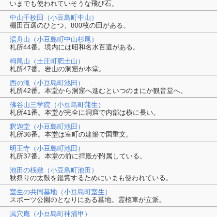
いまでも使われていそうな飛び石。
中山千枚田（小豆島町中山）
棚田百選のひとつ、800枚の田がある。
湯舟山（小豆島町中山杉尾）
札所44番。境内には昭和名水百選がある。
栂尾山（土庄町肥土山）
札所47番。岩山の洞窟が本堂。
西の滝（小豆島町池田）
札所42番。本堂から洞窟へ進むといつのまにか観音堂へ。
佛谷山三学院（小豆島町蒲生）
札所41番。本堂が完全に洞窟で内部は横に長い。
釈迦堂（小豆島町池田）
札所36番。本堂は室町の建築で国重文。
明王寺（小豆島町池田）
札所37番。本堂の前に拝殿が附属している。
池田の桟敷（小豆島町池田）
秋祭りの太鼓を鑑賞するためにいまも使われている。
室生の共同墓地（小豆島町室生）
スポーツ公園のとなりにある墓地。霊柩車が立派。
風穴庵（小豆島町神浦甲）