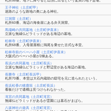
札所58番。地下に降りると山頂に出るという驚異の地下霊場。
王子神社（土庄町甲）
迷路のような路地の奥にある神社。
江洞窟（土庄町）
札所60番。海辺の海食崖にある弁天洞窟。
馬場崎の共同墓地（土庄町伊喜末）
立派な無縁仏ピラミッドがある海辺の墓地。
松林寺（土庄町伊喜末）
札所68番。入母屋屋根に鵄尾を乗せた古式な本堂。
松林寺前のベーハ小屋（土庄町伊喜末）
大阪式のベーハ小屋が2棟ある。
長浜の共同墓地（土庄町長浜）
立派な無縁仏ピラミッドと野辺堂がある海辺の墓地。
長勝寺（土庄町長浜甲）
札所70番。本堂は大石内蔵助の邸宅を元に造られたという。
長浜松香の猪鹿垣（土庄町長浜）
看板だけで遺構は見つけられなかった。
滝宮の共同墓地（土庄町滝宮）
無縁仏ピラミッドがあるが霊園には墓石がまばら。
八坂神社の遊具（土庄町滝宮）