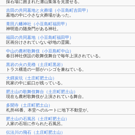
採石場に囲まれた灘山集落を見渡せる。
吉田の共同墓地と火葬場（小豆島町吉田甲）
墓地の中に小さな火葬場があった。
葺田八幡神社（小豆島町福田甲）
神明造の随身門がある神社。
福田の共同墓地（小豆島町福田甲）
区画分けされていない砂地の霊園。
中山の農村歌舞伎（小豆島町中山）
春日神社併設の歌舞伎舞台で毎年上演されている。
黒岩の火の見櫓（土庄町黒岩）
トラス構造の一部がハシゴを兼ねている。
大鐸炭坑（土庄町肥土山）
民家の中に鉱口が残っている。
肥土山の歌舞伎舞台（土庄町肥土山）
現在も農村歌舞伎が上演されている舞台。
多聞寺（土庄町肥土山）
札所46番。本堂ヘのルートに地下不動堂が。
肥土山の石風呂（土庄町肥土山）
人家の石垣に作られた石風呂。
伝法川の飛石（土庄町肥土山）