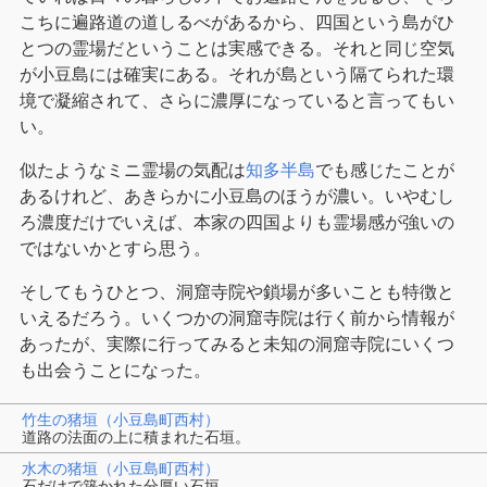
こちに遍路道の道しるべがあるから、四国という島がひ
とつの霊場だということは実感できる。それと同じ空気
が小豆島には確実にある。それが島という隔てられた環
境で凝縮されて、さらに濃厚になっていると言ってもい
い。
似たようなミニ霊場の気配は
知多半島
でも感じたことが
あるけれど、あきらかに小豆島のほうが濃い。いやむし
ろ濃度だけでいえば、本家の四国よりも霊場感が強いの
ではないかとすら思う。
そしてもうひとつ、洞窟寺院や鎖場が多いことも特徴と
いえるだろう。いくつかの洞窟寺院は行く前から情報が
あったが、実際に行ってみると未知の洞窟寺院にいくつ
も出会うことになった。
竹生の猪垣（小豆島町西村）
道路の法面の上に積まれた石垣。
水木の猪垣（小豆島町西村）
石だけで築かれた分厚い石垣。