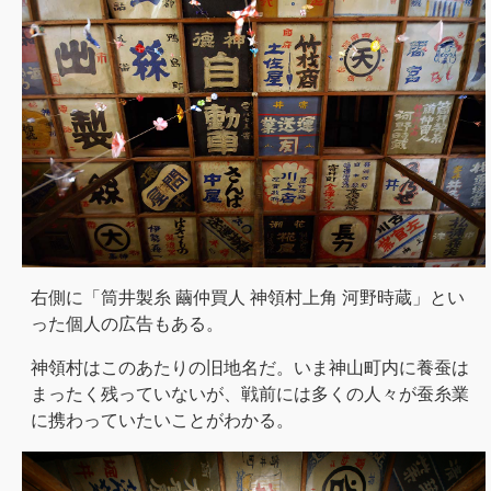
右側に「筒井製糸 繭仲買人 神領村上角 河野時蔵」とい
った個人の広告もある。
神領村はこのあたりの旧地名だ。いま神山町内に養蚕は
まったく残っていないが、戦前には多くの人々が蚕糸業
に携わっていたいことがわかる。