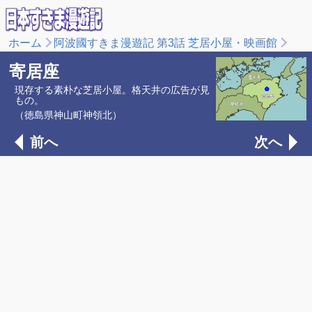
ホーム
阿波國すきま漫遊記 第3話 芝居小屋・映画館
寄居座
現存する素朴な芝居小屋。格天井の広告が見
もの。
（徳島県神山町神領北）
前へ
次へ