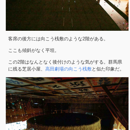
客席の後方には向こう桟敷のような2階がある。
ここも傾斜がなく平坦。
この2階はなんとなく後付けのような気がする。群馬県
に残る芝居小屋、
高田劇場の向こう桟敷
と似た印象だ。