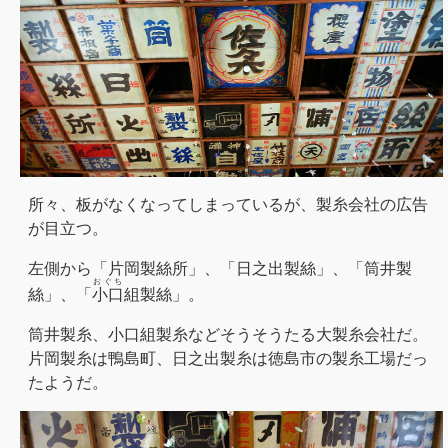
所々、板がなくなってしまっているが、製糸会社の広告
が目立つ。
左側から「片岡製絲所」、「日之出製絲」、「筒井製
おぐち
絲」、「
小口
組製絲」。
筒井製糸、小口組製糸などそうそうたる大製糸会社だ。
片岡製糸は鴨島町、日之出製糸は徳島市の製糸工場だっ
たようだ。