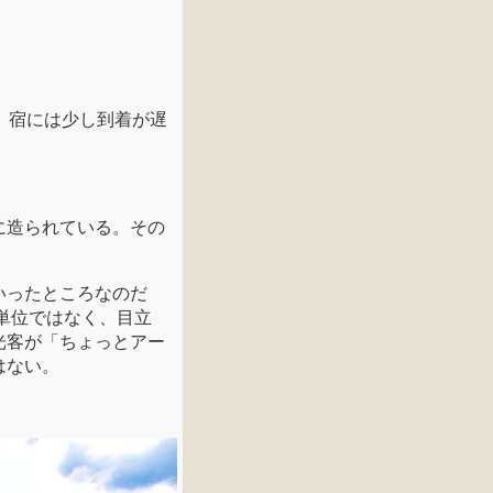
。宿には少し到着が遅
に造られている。その
いったところなのだ
単位ではなく、目立
光客が「ちょっとアー
はない。
。