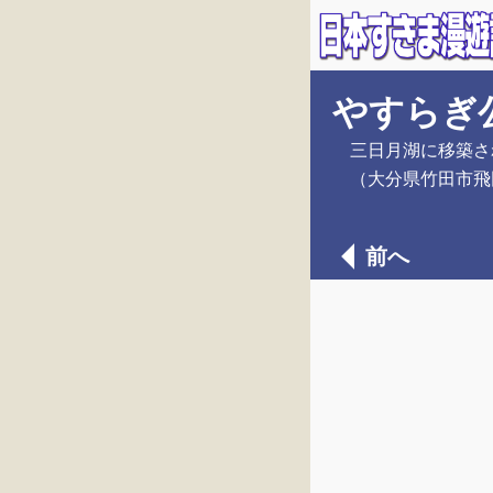
やすらぎ
三日月湖に移築さ
（大分県竹田市飛
前へ