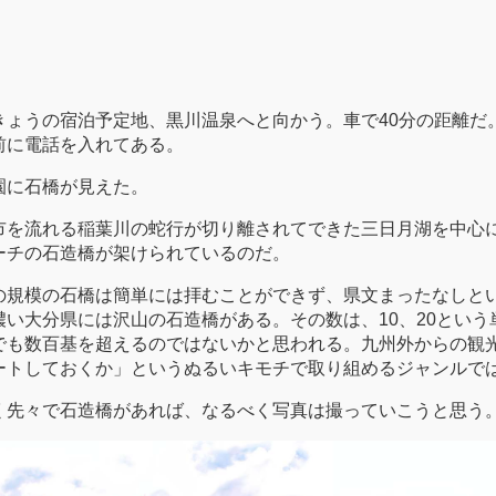
きょうの宿泊予定地、黒川温泉へと向かう。車で40分の距離だ
前に電話を入れてある。
園に石橋が見えた。
市を流れる稲葉川の蛇行が切り離されてできた三日月湖を中心
ーチの石造橋が架けられているのだ。
の規模の石橋は簡単には拝むことができず、県文まったなしと
濃い大分県には沢山の石造橋がある。その数は、10、20という
でも数百基を超えるのではないかと思われる。九州外からの観
ートしておくか」というぬるいキモチで取り組めるジャンルで
く先々で石造橋があれば、なるべく写真は撮っていこうと思う