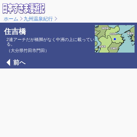
ホーム
九州温泉紀行
住吉橋
2連アーチだが橋脚がなく中洲の上に載ってい
る。
（大分県竹田市門田）
前へ