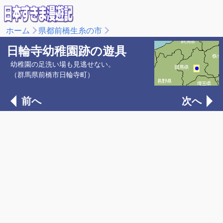
ホーム
県都前橋生糸の市
日輪寺幼稚園跡の遊具
幼稚園の足洗い場も見逃せない。
（群馬県前橋市日輪寺町）
前へ
次へ