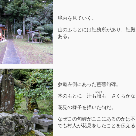
境内を見ていく。
山のふもとには社務所があり、社殿
ある。
参道左側にあった芭蕉句碑。
なます
木のもとに 汁も
膾
も さくらかな
花見の様子を描いた句だ。
なぜこの句碑がここにあるのかは不
でも村人が花見をしたことを伝える