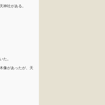
天神社がある。
いた。
木像があったが、天