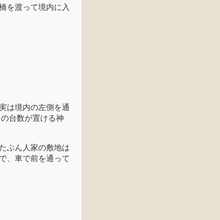
橋を渡って境内に入
実は境内の左側を通
りの台数が置ける神
たぶん人家の敷地は
で、車で前を通って