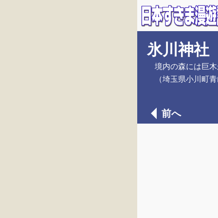
氷川神社
境内の森には巨木
（埼玉県小川町青
前へ