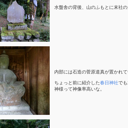
水盤舎の背後、山のふもとに末社の
内部には石造の菅原道真が置かれて
ちょっと前に紹介した
春日神社
でも
神様って神像率高いな。