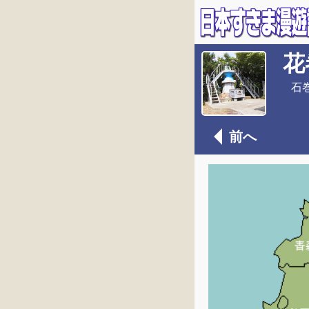
花
石
前へ