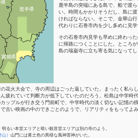
鹿半島の突端にある島で、船で渡ら
い。時間もかかりそうだし、島に渡
ければならない。そこで、金華山行
代わりに石巻市内を少し多めに見学
その石巻市内見学も早めに終わった
に帰路につくことにした。ところが
島の瑞巌寺に立ち寄る気になってし
湾の花火大会で、寺の周辺はごった返していた。まったく私ら
ぶん疲れていて判断力が低下していたのだろう。松島は中学時
のカップルが行き交う門前町で、中学時代の淡く切ない記憶の
るで古い映画の中のできごとのようで、リアリティをもってよ
）
明るい本堂エリアと暗い観音堂エリアは別の寺のよう。
妻山）
山門には黄土色の異様な風神雷神がいた。