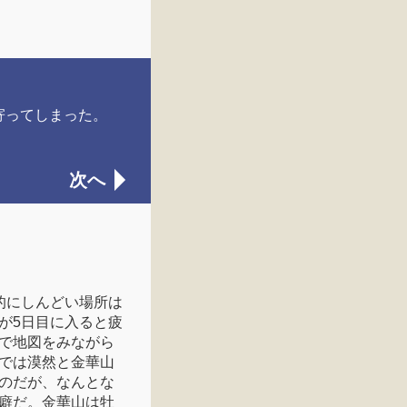
寄ってしまった。
次へ
的にしんどい場所は
が5日目に入ると疲
で地図をみながら
では漠然と金華山
のだが、なんとな
癖だ。金華山は牡