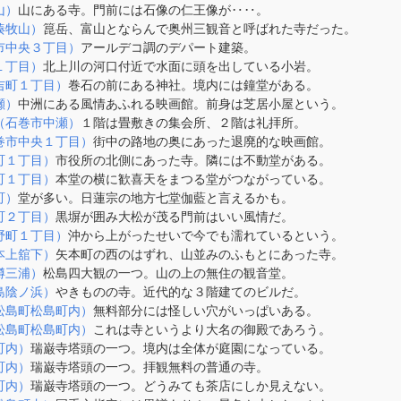
山）
山にある寺。門前には石像の仁王像が‥‥。
湊牧山）
箟岳、富山とならんで奥州三観音と呼ばれた寺だった。
市中央３丁目）
アールデコ調のデパート建築。
１丁目）
北上川の河口付近で水面に頭を出している小岩。
吉町１丁目）
巻石の前にある神社。境内には鐘堂がある。
瀬）
中洲にある風情あふれる映画館。前身は芝居小屋という。
（石巻市中瀬）
１階は畳敷きの集会所、２階は礼拝所。
巻市中央１丁目）
街中の路地の奥にあった退廃的な映画館。
町１丁目）
市役所の北側にあった寺。隣には不動堂がある。
町１丁目）
本堂の横に歓喜天をまつる堂がつながっている。
町）
堂が多い。日蓮宗の地方七堂伽藍と言えるかも。
町２丁目）
黒塀が囲み大松が茂る門前はいい風情だ。
野町１丁目）
沖から上がったせいで今でも濡れているという。
本上舘下）
矢本町の西のはずれ、山並みのふもとにあった寺。
樽三浦）
松島四大観の一つ。山の上の無住の観音堂。
島陰ノ浜）
やきものの寺。近代的な３階建てのビルだ。
松島町松島町内）
無料部分には怪しい穴がいっぱいある。
松島町松島町内）
これは寺というより大名の御殿であろう。
町内）
瑞巌寺塔頭の一つ。境内は全体が庭園になっている。
町内）
瑞巌寺塔頭の一つ。拝観無料の普通の寺。
町内）
瑞巌寺塔頭の一つ。どうみても茶店にしか見えない。