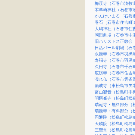
梅渓寺（石巻市湊牧
零羊崎神社（石巻市
かんけいまる（石巻
巻石（石巻市住吉町
大嶋神社（石巻市住
岡田劇場（石巻市中
旧ハリストス正教会
日活パール劇場（石
永巌寺（石巻市羽黒
寿福寺（石巻市羽黒
久円寺（石巻市千石
広済寺（石巻市住吉
濡れ仏（石巻市雲雀
願成寺（東松島市矢
富山観音（松島町手
開悟峯寺（松島町松
瑞巌寺・無料部分（
瑞巌寺・有料部分（
円通院（松島町松島
天麟院（松島町松島
三聖堂（松島町松島