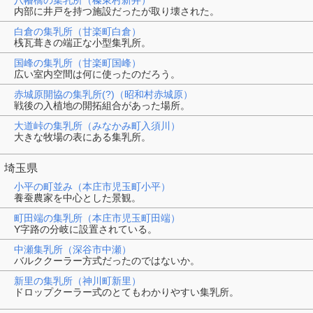
内部に井戸を持つ施設だったが取り壊された。
白倉の集乳所（甘楽町白倉）
桟瓦葺きの端正な小型集乳所。
国峰の集乳所（甘楽町国峰）
広い室内空間は何に使ったのだろう。
赤城原開協の集乳所(?)（昭和村赤城原）
戦後の入植地の開拓組合があった場所。
大道峠の集乳所（みなかみ町入須川）
大きな牧場の表にある集乳所。
埼玉県
小平の町並み（本庄市児玉町小平）
養蚕農家を中心とした景観。
町田端の集乳所（本庄市児玉町田端）
Y字路の分岐に設置されている。
中瀬集乳所（深谷市中瀬）
バルククーラー方式だったのではないか。
新里の集乳所（神川町新里）
ドロップクーラー式のとてもわかりやすい集乳所。