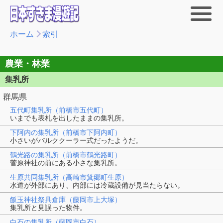
ホーム
索引
農業・林業
集乳所
群馬県
五代町集乳所（前橋市五代町）
いまでも表札を出したままの集乳所。
下阿内の集乳所（前橋市下阿内町）
小さいがバルククーラー式だったようだ。
鶴光路の集乳所（前橋市鶴光路町）
菅原神社の前にある小さな集乳所。
生原共同集乳所（高崎市箕郷町生原）
水道が外部にあり、内部には冷蔵設備が見当たらない。
飯玉神社祭具倉庫（藤岡市上大塚）
集乳所と見誤った物件。
白石の集乳所（藤岡市白石）