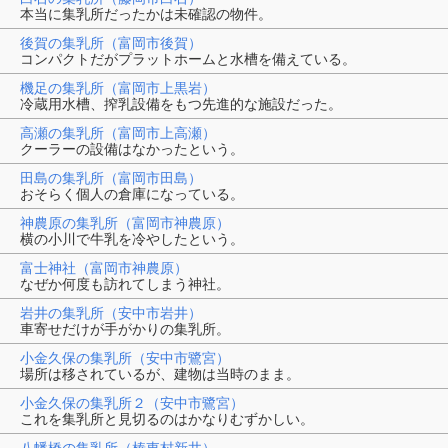
本当に集乳所だったかは未確認の物件。
後賀の集乳所（富岡市後賀）
コンパクトだがプラットホームと水槽を備えている。
機足の集乳所（富岡市上黒岩）
冷蔵用水槽、搾乳設備をもつ先進的な施設だった。
高瀬の集乳所（富岡市上高瀬）
クーラーの設備はなかったという。
田島の集乳所（富岡市田島）
おそらく個人の倉庫になっている。
神農原の集乳所（富岡市神農原）
横の小川で牛乳を冷やしたという。
富士神社（富岡市神農原）
なぜか何度も訪れてしまう神社。
岩井の集乳所（安中市岩井）
車寄せだけが手がかりの集乳所。
小金久保の集乳所（安中市鷺宮）
場所は移されているが、建物は当時のまま。
小金久保の集乳所２（安中市鷺宮）
これを集乳所と見切るのはかなりむずかしい。
八幡橋の集乳所（榛東村新井）